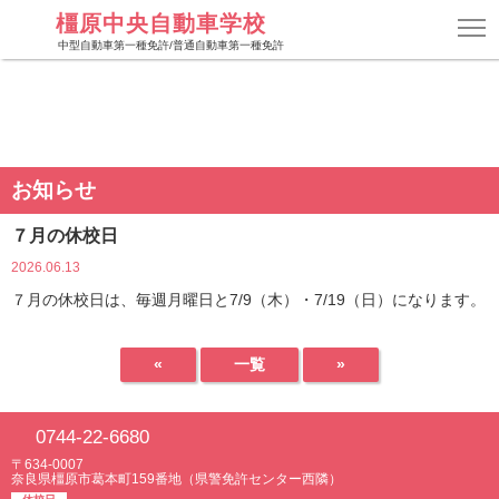
橿原中央自動車学校
中型自動車第一種免許/普通自動車第一種免許
お知らせ
７月の休校日
2026.06.13
７月の休校日は、毎週月曜日と7/9（木）・7/19（日）になります。
«
一覧
»
0744-22-6680
〒634-0007
奈良県橿原市葛本町159番地（県警免許センター西隣）